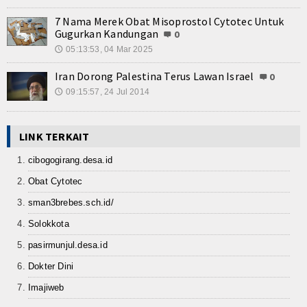
Kuliner
7 Nama Merek Obat Misoprostol Cytotec Untuk
Dalam Negeri
Gugurkan Kandungan
0
05:13:53, 04 Mar 2025
🕔
Luar Negeri
Iran Dorong Palestina Terus Lawan Israel
0
Hubungi Kami
09:15:57, 24 Jul 2014
🕔
LINK TERKAIT
cibogogirang.desa.id
Obat Cytotec
sman3brebes.sch.id/
Solokkota
pasirmunjul.desa.id
Dokter Dini
Imajiweb