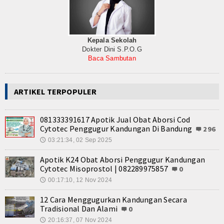
Internasional
Teknologi
Kepala Sekolah
Dokter Dini S.P.O.G
Koleksi Video
Baca Sambutan
Album Foto
ARTIKEL TERPOPULER
E-Learning
Agenda
081333391617 Apotik Jual Obat Aborsi Cod
Cytotec Penggugur Kandungan Di Bandung
296
Data Alumni
03:21:34, 02 Sep 2025
🕔
Apotik K24 Obat Aborsi Penggugur Kandungan
Konsultasi
Cytotec Misoprostol | 082289975857
0
00:17:10, 12 Nov 2024
🕔
Lainnya
12 Cara Menggugurkan Kandungan Secara
Kesehatan
Tradisional Dan Alami
0
20:16:37, 07 Nov 2024
🕔