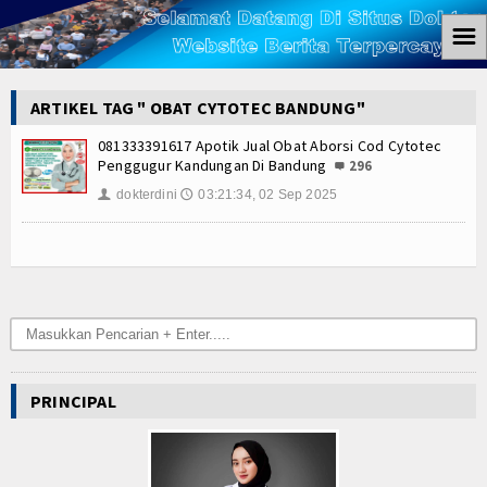
☰
Home
ARTIKEL TAG " OBAT CYTOTEC BANDUNG"
Berita
081333391617 Apotik Jual Obat Aborsi Cod Cytotec
Penggugur Kandungan Di Bandung
296
Ham
dokterdini
03:21:34, 02 Sep 2025
👤
🕔
Kemiskinan
Koruptor
Ekonomi
Politik
PRINCIPAL
Hukum
Tutorial