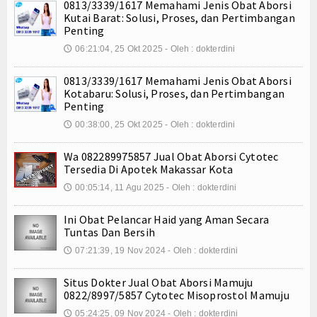
0813/3339/1617 Memahami Jenis Obat Aborsi
Internasional
Kutai Barat: Solusi, Proses, dan Pertimbangan
Penting
Teknologi
06:21:04, 25 Okt 2025 - Oleh : dokterdini
🕔
Koleksi Video
0813/3339/1617 Memahami Jenis Obat Aborsi
Kotabaru: Solusi, Proses, dan Pertimbangan
Penting
Album Foto
00:38:00, 25 Okt 2025 - Oleh : dokterdini
🕔
E-Learning
Wa 082289975857 Jual Obat Aborsi Cytotec
Agenda
Tersedia Di Apotek Makassar Kota
00:05:14, 11 Agu 2025 - Oleh : dokterdini
🕔
Data Alumni
Ini Obat Pelancar Haid yang Aman Secara
Konsultasi
Tuntas Dan Bersih
07:21:39, 19 Nov 2024 - Oleh : dokterdini
🕔
Lainnya
Situs Dokter Jual Obat Aborsi Mamuju
Kesehatan
0822/8997/5857 Cytotec Misoprostol Mamuju
05:24:25, 09 Nov 2024 - Oleh : dokterdini
🕔