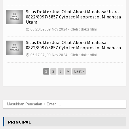
Kuliner
Situs Dokter Jual Obat Aborsi Minahasa Utara
Dalam Negeri
0822/8997/5857 Cytotec Misoprostol Minahasa
Utara
Luar Negeri
05:20:09, 09 Nov 2024 - Oleh : dokterdini
🕔
Hubungi Kami
Situs Dokter Jual Obat Aborsi Minahasa
0822/8997/5857 Cytotec Misoprostol Minahasa
05:17:37, 09 Nov 2024 - Oleh : dokterdini
🕔
1
2
3
>
Last ›
PRINCIPAL