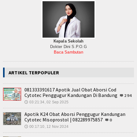
Kepala Sekolah
Dokter Dini S.P.O.G
Baca Sambutan
ARTIKEL TERPOPULER
081333391617 Apotik Jual Obat Aborsi Cod
Cytotec Penggugur Kandungan Di Bandung
294
03:21:34, 02 Sep 2025
🕔
Apotik K24 Obat Aborsi Penggugur Kandungan
Cytotec Misoprostol | 082289975857
0
00:17:10, 12 Nov 2024
🕔