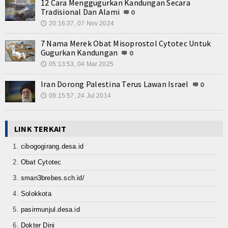
12 Cara Menggugurkan Kandungan Secara
Tradisional Dan Alami
0
20:16:37, 07 Nov 2024
🕔
7 Nama Merek Obat Misoprostol Cytotec Untuk
Gugurkan Kandungan
0
05:13:53, 04 Mar 2025
🕔
Iran Dorong Palestina Terus Lawan Israel
0
09:15:57, 24 Jul 2014
🕔
LINK TERKAIT
cibogogirang.desa.id
Obat Cytotec
sman3brebes.sch.id/
Solokkota
pasirmunjul.desa.id
Dokter Dini