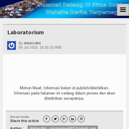
☰
Home
Laboratorium
Berita
By
dokterdini
05 Jul 2015, 16:35:33 WIB
Ham
Kemiskinan
Koruptor
Ekonomi
Mohon Maaf, Informasi belum di publish/diterbitkan.
Informasi pada halaman ini sedang dalam proses dan akan
Politik
diterbitkan secepatnya.
Hukum
Social media





Share this article
Tutorial
Author :
dokterdini - ratumainan002@gmail.com