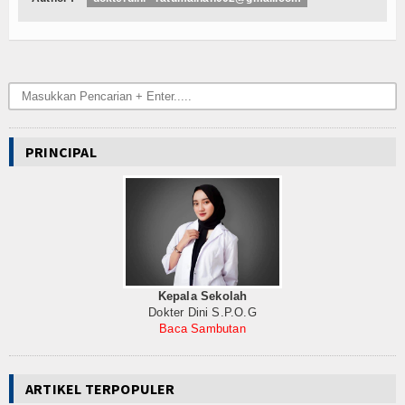
Internasional
Teknologi
Koleksi Video
Album Foto
PRINCIPAL
E-Learning
Agenda
Data Alumni
Konsultasi
Kepala Sekolah
Dokter Dini S.P.O.G
Lainnya
Baca Sambutan
Kesehatan
ARTIKEL TERPOPULER