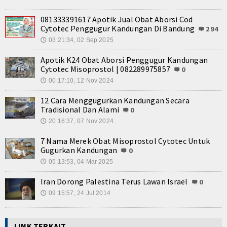
Kuliner
081333391617 Apotik Jual Obat Aborsi Cod
Dalam Negeri
Cytotec Penggugur Kandungan Di Bandung
294
03:21:34, 02 Sep 2025
🕔
Luar Negeri
Apotik K24 Obat Aborsi Penggugur Kandungan
Hubungi Kami
Cytotec Misoprostol | 082289975857
0
00:17:10, 12 Nov 2024
🕔
12 Cara Menggugurkan Kandungan Secara
Tradisional Dan Alami
0
20:16:37, 07 Nov 2024
🕔
7 Nama Merek Obat Misoprostol Cytotec Untuk
Gugurkan Kandungan
0
05:13:53, 04 Mar 2025
🕔
Iran Dorong Palestina Terus Lawan Israel
0
09:15:57, 24 Jul 2014
🕔
LINK TERKAIT