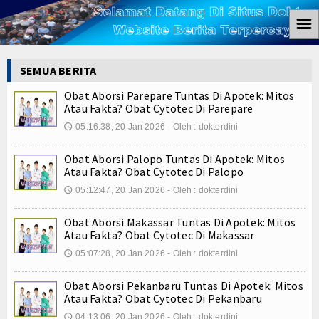
☰
Home
SEMUA BERITA
Berita
Obat Aborsi Parepare Tuntas Di Apotek: Mitos
Atau Fakta? Obat Cytotec Di Parepare
Ham
05:16:38, 20 Jan 2026 - Oleh : dokterdini
🕔
Kemiskinan
Obat Aborsi Palopo Tuntas Di Apotek: Mitos
Atau Fakta? Obat Cytotec Di Palopo
Koruptor
05:12:47, 20 Jan 2026 - Oleh : dokterdini
🕔
Ekonomi
Obat Aborsi Makassar Tuntas Di Apotek: Mitos
Atau Fakta? Obat Cytotec Di Makassar
Politik
05:07:28, 20 Jan 2026 - Oleh : dokterdini
🕔
Hukum
Obat Aborsi Pekanbaru Tuntas Di Apotek: Mitos
Atau Fakta? Obat Cytotec Di Pekanbaru
Tutorial
04:13:06, 20 Jan 2026 - Oleh : dokterdini
🕔