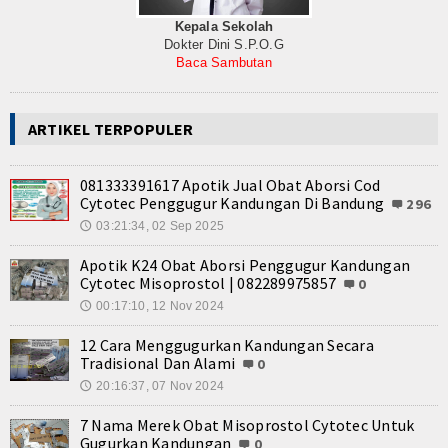
Kepala Sekolah
Dokter Dini S.P.O.G
Baca Sambutan
ARTIKEL TERPOPULER
081333391617 Apotik Jual Obat Aborsi Cod
Cytotec Penggugur Kandungan Di Bandung
296
03:21:34, 02 Sep 2025
🕔
Apotik K24 Obat Aborsi Penggugur Kandungan
Cytotec Misoprostol | 082289975857
0
00:17:10, 12 Nov 2024
🕔
12 Cara Menggugurkan Kandungan Secara
Tradisional Dan Alami
0
20:16:37, 07 Nov 2024
🕔
7 Nama Merek Obat Misoprostol Cytotec Untuk
Gugurkan Kandungan
0