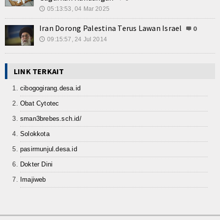
05:13:53, 04 Mar 2025
🕔
Iran Dorong Palestina Terus Lawan Israel
0
09:15:57, 24 Jul 2014
🕔
LINK TERKAIT
cibogogirang.desa.id
Obat Cytotec
sman3brebes.sch.id/
Solokkota
pasirmunjul.desa.id
Dokter Dini
Imajiweb