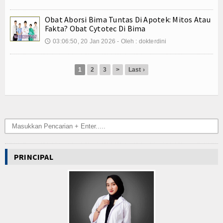
Kuliner
Obat Aborsi Bima Tuntas Di Apotek: Mitos Atau
Dalam Negeri
Fakta? Obat Cytotec Di Bima
03:06:50, 20 Jan 2026 - Oleh : dokterdini
🕔
Luar Negeri
Hubungi Kami
1
2
3
>
Last ›
PRINCIPAL