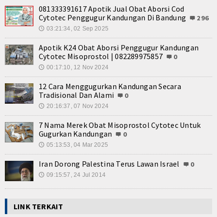
081333391617 Apotik Jual Obat Aborsi Cod
Cytotec Penggugur Kandungan Di Bandung
296
03:21:34, 02 Sep 2025
🕔
Apotik K24 Obat Aborsi Penggugur Kandungan
Cytotec Misoprostol | 082289975857
0
00:17:10, 12 Nov 2024
🕔
12 Cara Menggugurkan Kandungan Secara
Tradisional Dan Alami
0
20:16:37, 07 Nov 2024
🕔
7 Nama Merek Obat Misoprostol Cytotec Untuk
Gugurkan Kandungan
0
05:13:53, 04 Mar 2025
🕔
Iran Dorong Palestina Terus Lawan Israel
0
09:15:57, 24 Jul 2014
🕔
LINK TERKAIT