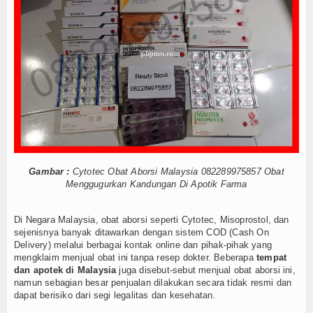
Internasional
Teknologi
Koleksi Video
Album Foto
E-Learning
Agenda
Gambar :
Cytotec Obat Aborsi Malaysia 082289975857 Obat
Menggugurkan Kandungan Di Apotik Farma
Data Alumni
Di Negara Malaysia, obat aborsi seperti Cytotec, Misoprostol, dan
Konsultasi
sejenisnya banyak ditawarkan dengan sistem COD (Cash On
Delivery) melalui berbagai kontak online dan pihak-pihak yang
Lainnya
mengklaim menjual obat ini tanpa resep dokter. Beberapa
tempat
dan apotek di Malaysia
juga disebut-sebut menjual obat aborsi ini,
namun sebagian besar penjualan dilakukan secara tidak resmi dan
Kesehatan
dapat berisiko dari segi legalitas dan kesehatan.