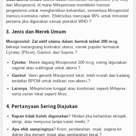
dan Misoprostol, di mana Mifepristone memblokir hormon
progesteron untuk menghentikan kehamilan, sementara Misoprostol
memicu kontraksi rahim. Efektivitas mencapai 95% untuk trimester
pertama jika digunakan sesuai protokol WHO.?
3. Jenis dan Merek Umum
Misoprostol: Zat aktif utama dalam bentuk tablet 200 mcg
,
bekerja merangsang kontraksi uterus; merek populer termasuk
Cytotec (Pfizer), Gastrul, dan Sopros.?
Cytotec
: Merek dagang Misoprostol 200 mcg, sering digunakan
vaginal atau sublingual untuk aborsi.?
Gastrul
: Versi generik Misoprostol lokal, lebih murah dan kadang
terdaftar BPOM untuk indikasi non-aborsi.?
Lainnya
: Mifepristone tunggal atau kombinasi seperti Mifeprex,
serta varian lokal seperti Miso.
4. Pertanyaan Sering Diajukan
Kapan tidak boleh digunakan
? Hindari jika kehamilan ektopik,
alergi, atau menyusui tanpa saran medis.?
Apa efek sampingnya
? Kram, pendarahan, mual; segera ke
dokter jika demam tinggi atau pendarahan berat.?