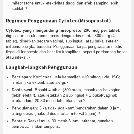
mifepristone untuk efektivitas tinggi dan efek samping lebih
sedikit.?
Regimen Penggunaan Cytotec (Misoprostol)
Cytotec, yang mengandung misoprostol 200 mcg per tablet
,
digunakan untuk aborsi medis dengan dosis total 800 mcg (4
tablet), diberikan secara vaginal, sublingual, atau bukal setelah
mifepristone jika tersedia. Penggunaan tanpa pengawasan medis
ilegal di Indonesia dan berisiko komplikasi seperti perdarahan hebat
atau infeksi.?
Langkah-langkah Penggunaan
Persiapan
: Konfirmasi usia kehamilan <10 minggu via USG;
hindari jika ektopik atau alergi.?
Dosis awal
: Basahi 4 tablet (800 mcg), masukkan ke vagina
(lebih efektif), atau letakkan 2 sublingual + 2 bukal/vaginal;
biarkan larut 20-30 menit lalu telan sisa.?
Pengulangan
: Jika tidak ada kram/pendarahan dalam 3 jam,
ulangi dosis (maks 3 dosis total, interval 3 jam).?
Pantau
: Reaksi mulai 30 menit-3 jam; istirahat, gunakan
pembalut, hindari tampons.