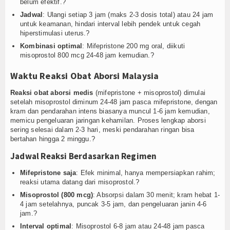
belum efektif.?
Jadwal
: Ulangi setiap 3 jam (maks 2-3 dosis total) atau 24 jam
untuk keamanan, hindari interval lebih pendek untuk cegah
hiperstimulasi uterus.?
Kombinasi optimal
: Mifepristone 200 mg oral, diikuti
misoprostol 800 mcg 24-48 jam kemudian.?
Waktu Reaksi Obat Aborsi Malaysia
Reaksi obat aborsi medis
(mifepristone + misoprostol) dimulai
setelah misoprostol diminum 24-48 jam pasca mifepristone, dengan
kram dan pendarahan intens biasanya muncul 1-6 jam kemudian,
memicu pengeluaran jaringan kehamilan. Proses lengkap aborsi
sering selesai dalam 2-3 hari, meski pendarahan ringan bisa
bertahan hingga 2 minggu.?
Jadwal Reaksi Berdasarkan Regimen
Mifepristone saja
: Efek minimal, hanya mempersiapkan rahim;
reaksi utama datang dari misoprostol.?
Misoprostol (800 mcg)
: Absorpsi dalam 30 menit; kram hebat 1-
4 jam setelahnya, puncak 3-5 jam, dan pengeluaran janin 4-6
jam.?
Interval optimal
: Misoprostol 6-8 jam atau 24-48 jam pasca