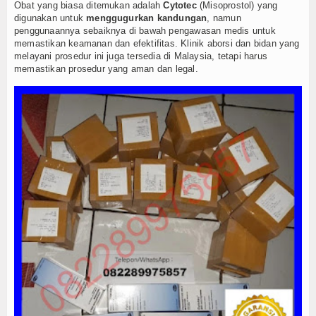
Kuliner
Obat yang biasa ditemukan adalah
Cytotec
(Misoprostol) yang
digunakan untuk
menggugurkan kandungan
, namun
penggunaannya sebaiknya di bawah pengawasan medis untuk
Dalam Negeri
memastikan keamanan dan efektifitas. Klinik aborsi dan bidan yang
melayani prosedur ini juga tersedia di Malaysia, tetapi harus
Luar Negeri
memastikan prosedur yang aman dan legal.
Hubungi Kami