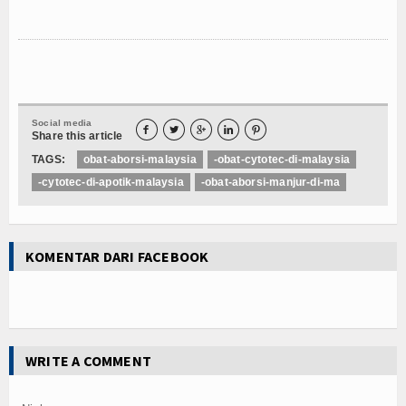
Social media





Share this article
TAGS:
obat-aborsi-malaysia
-obat-cytotec-di-malaysia
-cytotec-di-apotik-malaysia
-obat-aborsi-manjur-di-ma
KOMENTAR DARI FACEBOOK
WRITE A COMMENT