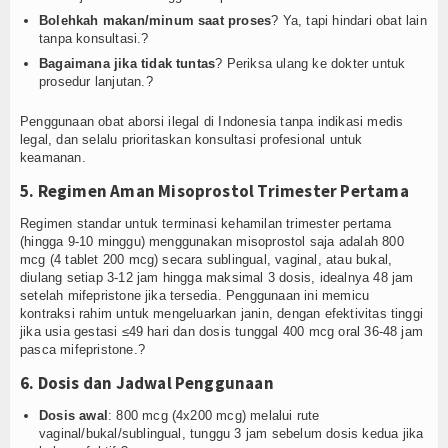
Bolehkah makan/minum saat proses
? Ya, tapi hindari obat lain
tanpa konsultasi.?
Bagaimana jika tidak tuntas
? Periksa ulang ke dokter untuk
prosedur lanjutan.?
Penggunaan obat aborsi ilegal di Indonesia tanpa indikasi medis
legal, dan selalu prioritaskan konsultasi profesional untuk
keamanan.
5. Regimen Aman Misoprostol Trimester Pertama
Regimen standar untuk terminasi kehamilan trimester pertama
(hingga 9-10 minggu) menggunakan misoprostol saja adalah 800
mcg (4 tablet 200 mcg) secara sublingual, vaginal, atau bukal,
diulang setiap 3-12 jam hingga maksimal 3 dosis, idealnya 48 jam
setelah mifepristone jika tersedia. Penggunaan ini memicu
kontraksi rahim untuk mengeluarkan janin, dengan efektivitas tinggi
jika usia gestasi ≤49 hari dan dosis tunggal 400 mcg oral 36-48 jam
pasca mifepristone.?
6. Dosis dan Jadwal Penggunaan
Dosis awal
: 800 mcg (4x200 mcg) melalui rute
vaginal/bukal/sublingual, tunggu 3 jam sebelum dosis kedua jika