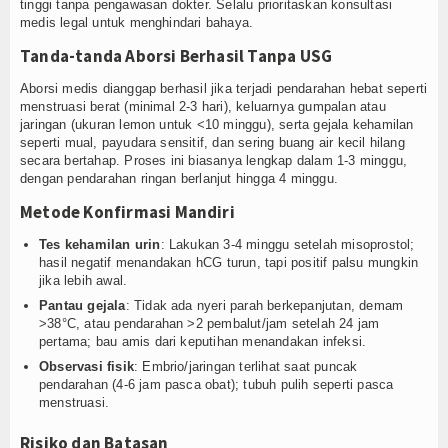
tinggi tanpa pengawasan dokter. Selalu prioritaskan konsultasi
medis legal untuk menghindari bahaya.
Tanda-tanda Aborsi Berhasil Tanpa USG
Aborsi medis dianggap berhasil jika terjadi pendarahan hebat seperti
menstruasi berat (minimal 2-3 hari), keluarnya gumpalan atau
jaringan (ukuran lemon untuk <10 minggu), serta gejala kehamilan
seperti mual, payudara sensitif, dan sering buang air kecil hilang
secara bertahap. Proses ini biasanya lengkap dalam 1-3 minggu,
dengan pendarahan ringan berlanjut hingga 4 minggu.
Metode Konfirmasi Mandiri
Tes kehamilan urin
: Lakukan 3-4 minggu setelah misoprostol;
hasil negatif menandakan hCG turun, tapi positif palsu mungkin
jika lebih awal.
Pantau gejala
: Tidak ada nyeri parah berkepanjutan, demam
>38°C, atau pendarahan >2 pembalut/jam setelah 24 jam
pertama; bau amis dari keputihan menandakan infeksi.
Observasi fisik
: Embrio/jaringan terlihat saat puncak
pendarahan (4-6 jam pasca obat); tubuh pulih seperti pasca
menstruasi.
Risiko dan Batasan