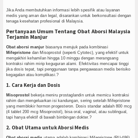
Jika Anda membutuhkan informasi lebih spesifik atau layanan
medis yang aman dan legal, disarankan untuk berkonsultasi dengan
tenaga kesehatan profesional di Malaysia.
Pertanyaan Umum Tentang Obat Aborsi Malaysia
Terjamin Manjur
Obat aborsi manjur
biasanya merujuk pada kombinasi
Mifepristone
dan Misoprostol (seperti Cytotec), yang efektif untuk
mengakhiri kehamilan hingga 10 minggu dengan merangsang
kontraksi rahim mirip keguguran alami. Efektivitas mencapai tinggi
jika dosis tepat, tapi penggunaan tanpa pengawasan medis berisiko
kegagalan atau komplikasi.?
1. Cara Kerja dan Dosis
Misoprostol
bekerja meniru prostaglandin untuk memicu kontraksi
rahim dan mengeluarkan isi kandungan, sering setelah Mifepristone
yang memblokir hormon progesteron. Dosis standar adalah 800 mcg
(4 tablet 200 mcg Misoprostol), bisa oral, vaginal, atau sublingual,
tapi hanya efektif di bawah bimbingan dokter.?
2. Obat Utama untuk Aborsi Medis
Obat aborsi medis
utama adalah kombinasi Mifepristone (RU-486)