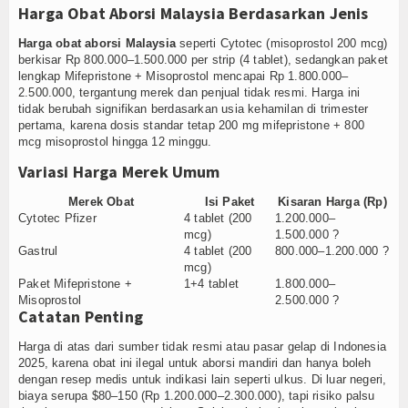
Harga Obat Aborsi Malaysia Berdasarkan Jenis
Harga obat aborsi Malaysia
seperti Cytotec (misoprostol 200 mcg)
berkisar Rp 800.000–1.500.000 per strip (4 tablet), sedangkan paket
lengkap Mifepristone + Misoprostol mencapai Rp 1.800.000–
2.500.000, tergantung merek dan penjual tidak resmi. Harga ini
tidak berubah signifikan berdasarkan usia kehamilan di trimester
pertama, karena dosis standar tetap 200 mg mifepristone + 800
mcg misoprostol hingga 12 minggu.
Variasi Harga Merek Umum
Merek Obat
Isi Paket
Kisaran Harga (Rp)
Cytotec Pfizer
4 tablet (200
1.200.000–
mcg)
1.500.000 ?
Gastrul
4 tablet (200
800.000–1.200.000 ?
mcg)
Paket Mifepristone +
1+4 tablet
1.800.000–
Misoprostol
2.500.000 ?
Catatan Penting
Harga di atas dari sumber tidak resmi atau pasar gelap di Indonesia
2025, karena obat ini ilegal untuk aborsi mandiri dan hanya boleh
dengan resep medis untuk indikasi lain seperti ulkus. Di luar negeri,
biaya serupa $80–150 (Rp 1.200.000–2.300.000), tapi risiko palsu