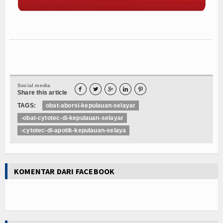
Social media





Share this article
TAGS:
obat-aborsi-kepulauan-selayar
-obat-cytotec-di-kepulauan-selayar
-cytotec-di-apotik-kepulauan-selaya
KOMENTAR DARI FACEBOOK