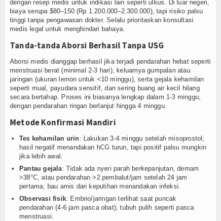
dengan resep medis untuk indikasi lain seperti ulkus. Di luar negeri,
biaya serupa $80–150 (Rp 1.200.000–2.300.000), tapi risiko palsu
tinggi tanpa pengawasan dokter. Selalu prioritaskan konsultasi
medis legal untuk menghindari bahaya.
Tanda-tanda Aborsi Berhasil Tanpa USG
Aborsi medis dianggap berhasil jika terjadi pendarahan hebat seperti
menstruasi berat (minimal 2-3 hari), keluarnya gumpalan atau
jaringan (ukuran lemon untuk <10 minggu), serta gejala kehamilan
seperti mual, payudara sensitif, dan sering buang air kecil hilang
secara bertahap. Proses ini biasanya lengkap dalam 1-3 minggu,
dengan pendarahan ringan berlanjut hingga 4 minggu.
Metode Konfirmasi Mandiri
Tes kehamilan urin
: Lakukan 3-4 minggu setelah misoprostol;
hasil negatif menandakan hCG turun, tapi positif palsu mungkin
jika lebih awal.
Pantau gejala
: Tidak ada nyeri parah berkepanjutan, demam
>38°C, atau pendarahan >2 pembalut/jam setelah 24 jam
pertama; bau amis dari keputihan menandakan infeksi.
Observasi fisik
: Embrio/jaringan terlihat saat puncak
pendarahan (4-6 jam pasca obat); tubuh pulih seperti pasca
menstruasi.