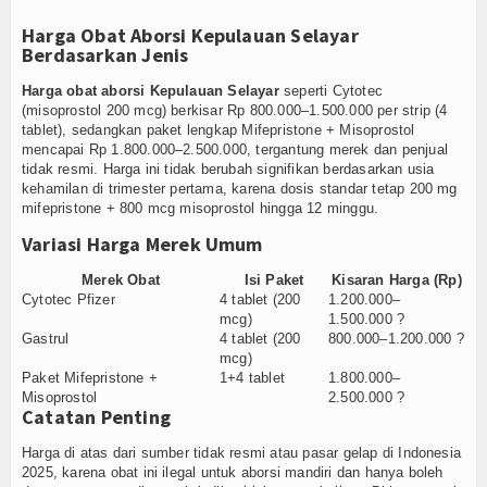
Harga Obat Aborsi Kepulauan Selayar
Berdasarkan Jenis
Harga obat aborsi Kepulauan Selayar
seperti Cytotec
(misoprostol 200 mcg) berkisar Rp 800.000–1.500.000 per strip (4
tablet), sedangkan paket lengkap Mifepristone + Misoprostol
mencapai Rp 1.800.000–2.500.000, tergantung merek dan penjual
tidak resmi. Harga ini tidak berubah signifikan berdasarkan usia
kehamilan di trimester pertama, karena dosis standar tetap 200 mg
mifepristone + 800 mcg misoprostol hingga 12 minggu.
Variasi Harga Merek Umum
Merek Obat
Isi Paket
Kisaran Harga (Rp)
Cytotec Pfizer
4 tablet (200
1.200.000–
mcg)
1.500.000 ?
Gastrul
4 tablet (200
800.000–1.200.000 ?
mcg)
Paket Mifepristone +
1+4 tablet
1.800.000–
Misoprostol
2.500.000 ?
Catatan Penting
Harga di atas dari sumber tidak resmi atau pasar gelap di Indonesia
2025, karena obat ini ilegal untuk aborsi mandiri dan hanya boleh