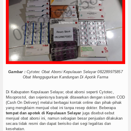
Internasional
Teknologi
Koleksi Video
Album Foto
E-Learning
Agenda
Gambar :
Cytotec Obat Aborsi Kepulauan Selayar 082289975857
Obat Menggugurkan Kandungan Di Apotik Farma
Data Alumni
Di Kabupaten Kepulauan Selayar, obat aborsi seperti Cytotec,
Konsultasi
Misoprostol, dan sejenisnya banyak ditawarkan dengan sistem COD
(Cash On Delivery) melalui berbagai kontak online dan pihak-pihak
Lainnya
yang mengklaim menjual obat ini tanpa resep dokter. Beberapa
tempat dan apotek di Kepulauan Selayar
juga disebut-sebut
menjual obat aborsi ini, namun sebagian besar penjualan dilakukan
Kesehatan
secara tidak resmi dan dapat berisiko dari segi legalitas dan
kesehatan.