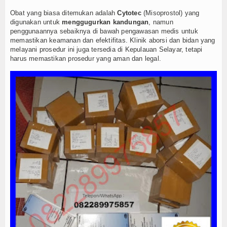
Kuliner
Obat yang biasa ditemukan adalah
Cytotec
(Misoprostol) yang
digunakan untuk
menggugurkan kandungan
, namun
Dalam Negeri
penggunaannya sebaiknya di bawah pengawasan medis untuk
memastikan keamanan dan efektifitas. Klinik aborsi dan bidan yang
Luar Negeri
melayani prosedur ini juga tersedia di Kepulauan Selayar, tetapi
harus memastikan prosedur yang aman dan legal.
Hubungi Kami