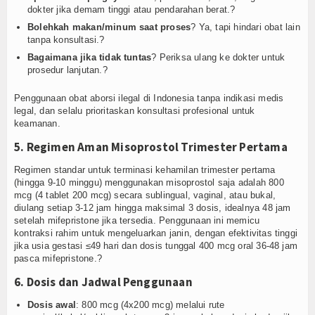
dokter jika demam tinggi atau pendarahan berat.?
Bolehkah makan/minum saat proses
? Ya, tapi hindari obat lain
tanpa konsultasi.?
Bagaimana jika tidak tuntas
? Periksa ulang ke dokter untuk
prosedur lanjutan.?
Penggunaan obat aborsi ilegal di Indonesia tanpa indikasi medis
legal, dan selalu prioritaskan konsultasi profesional untuk
keamanan.
5. Regimen Aman Misoprostol Trimester Pertama
Regimen standar untuk terminasi kehamilan trimester pertama
(hingga 9-10 minggu) menggunakan misoprostol saja adalah 800
mcg (4 tablet 200 mcg) secara sublingual, vaginal, atau bukal,
diulang setiap 3-12 jam hingga maksimal 3 dosis, idealnya 48 jam
setelah mifepristone jika tersedia. Penggunaan ini memicu
kontraksi rahim untuk mengeluarkan janin, dengan efektivitas tinggi
jika usia gestasi ≤49 hari dan dosis tunggal 400 mcg oral 36-48 jam
pasca mifepristone.?
6. Dosis dan Jadwal Penggunaan
Dosis awal
: 800 mcg (4x200 mcg) melalui rute