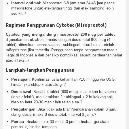
Interval optimal
: Misoprostol 6-8 jam atau 24-48 jam pasca
mifepristone untuk efektivitas tinggi dan efek samping lebih
sedikit.?
Regimen Penggunaan Cytotec (Misoprostol)
Cytotec, yang mengandung misoprostol 200 mcg per tablet
,
digunakan untuk aborsi medis dengan dosis total 800 mcg (4
tablet), diberikan secara vaginal, sublingual, atau bukal setelah
mifepristone jika tersedia. Penggunaan tanpa pengawasan medis
ilegal di Indonesia dan berisiko komplikasi seperti perdarahan hebat
atau infeksi.?
Langkah-langkah Penggunaan
Persiapan
: Konfirmasi usia kehamilan <10 minggu via USG;
hindari jika ektopik atau alergi.?
Dosis awal
: Basahi 4 tablet (800 mcg), masukkan ke vagina
(lebih efektif), atau letakkan 2 sublingual + 2 bukal/vaginal;
biarkan larut 20-30 menit lalu telan sisa.?
Pengulangan
: Jika tidak ada kram/pendarahan dalam 3 jam,
ulangi dosis (maks 3 dosis total, interval 3 jam).?
Pantau
: Reaksi mulai 30 menit-3 jam; istirahat, gunakan
pembalut, hindari tampons.