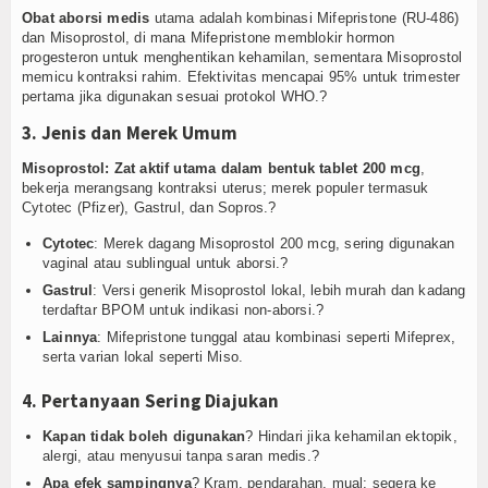
Obat aborsi medis
utama adalah kombinasi Mifepristone (RU-486)
dan Misoprostol, di mana Mifepristone memblokir hormon
progesteron untuk menghentikan kehamilan, sementara Misoprostol
memicu kontraksi rahim. Efektivitas mencapai 95% untuk trimester
pertama jika digunakan sesuai protokol WHO.?
3. Jenis dan Merek Umum
Misoprostol: Zat aktif utama dalam bentuk tablet 200 mcg
,
bekerja merangsang kontraksi uterus; merek populer termasuk
Cytotec (Pfizer), Gastrul, dan Sopros.?
Cytotec
: Merek dagang Misoprostol 200 mcg, sering digunakan
vaginal atau sublingual untuk aborsi.?
Gastrul
: Versi generik Misoprostol lokal, lebih murah dan kadang
terdaftar BPOM untuk indikasi non-aborsi.?
Lainnya
: Mifepristone tunggal atau kombinasi seperti Mifeprex,
serta varian lokal seperti Miso.
4. Pertanyaan Sering Diajukan
Kapan tidak boleh digunakan
? Hindari jika kehamilan ektopik,
alergi, atau menyusui tanpa saran medis.?
Apa efek sampingnya
? Kram, pendarahan, mual; segera ke