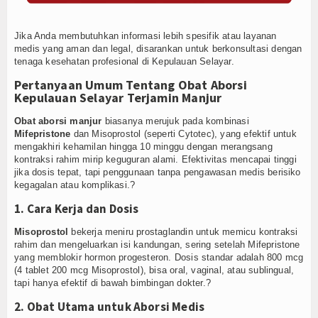
Jika Anda membutuhkan informasi lebih spesifik atau layanan
medis yang aman dan legal, disarankan untuk berkonsultasi dengan
tenaga kesehatan profesional di Kepulauan Selayar.
Pertanyaan Umum Tentang Obat Aborsi
Kepulauan Selayar Terjamin Manjur
Obat aborsi manjur
biasanya merujuk pada kombinasi
Mifepristone
dan Misoprostol (seperti Cytotec), yang efektif untuk
mengakhiri kehamilan hingga 10 minggu dengan merangsang
kontraksi rahim mirip keguguran alami. Efektivitas mencapai tinggi
jika dosis tepat, tapi penggunaan tanpa pengawasan medis berisiko
kegagalan atau komplikasi.?
1. Cara Kerja dan Dosis
Misoprostol
bekerja meniru prostaglandin untuk memicu kontraksi
rahim dan mengeluarkan isi kandungan, sering setelah Mifepristone
yang memblokir hormon progesteron. Dosis standar adalah 800 mcg
(4 tablet 200 mcg Misoprostol), bisa oral, vaginal, atau sublingual,
tapi hanya efektif di bawah bimbingan dokter.?
2. Obat Utama untuk Aborsi Medis