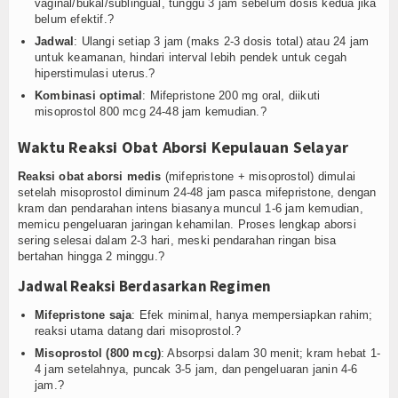
vaginal/bukal/sublingual, tunggu 3 jam sebelum dosis kedua jika
belum efektif.?
Jadwal
: Ulangi setiap 3 jam (maks 2-3 dosis total) atau 24 jam
untuk keamanan, hindari interval lebih pendek untuk cegah
hiperstimulasi uterus.?
Kombinasi optimal
: Mifepristone 200 mg oral, diikuti
misoprostol 800 mcg 24-48 jam kemudian.?
Waktu Reaksi Obat Aborsi Kepulauan Selayar
Reaksi obat aborsi medis
(mifepristone + misoprostol) dimulai
setelah misoprostol diminum 24-48 jam pasca mifepristone, dengan
kram dan pendarahan intens biasanya muncul 1-6 jam kemudian,
memicu pengeluaran jaringan kehamilan. Proses lengkap aborsi
sering selesai dalam 2-3 hari, meski pendarahan ringan bisa
bertahan hingga 2 minggu.?
Jadwal Reaksi Berdasarkan Regimen
Mifepristone saja
: Efek minimal, hanya mempersiapkan rahim;
reaksi utama datang dari misoprostol.?
Misoprostol (800 mcg)
: Absorpsi dalam 30 menit; kram hebat 1-
4 jam setelahnya, puncak 3-5 jam, dan pengeluaran janin 4-6
jam.?