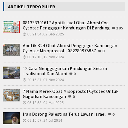
ARTIKEL TERPOPULER
081333391617 Apotik Jual Obat Aborsi Cod
Cytotec Penggugur Kandungan Di Bandung
295
03:21:34, 02 Sep 2025
🕔
Apotik K24 Obat Aborsi Penggugur Kandungan
Cytotec Misoprostol | 082289975857
0
00:17:10, 12 Nov 2024
🕔
12 Cara Menggugurkan Kandungan Secara
Tradisional Dan Alami
0
20:16:37, 07 Nov 2024
🕔
7 Nama Merek Obat Misoprostol Cytotec Untuk
Gugurkan Kandungan
0
05:13:53, 04 Mar 2025
🕔
Iran Dorong Palestina Terus Lawan Israel
0
09:15:57, 24 Jul 2014
🕔