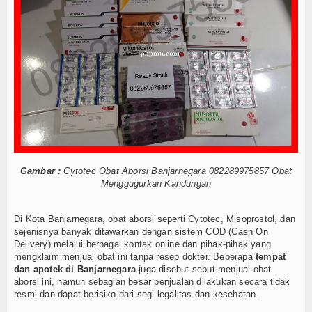
Internasional
Teknologi
Koleksi Video
Album Foto
E-Learning
Agenda
Gambar :
Cytotec Obat Aborsi Banjarnegara 082289975857 Obat
Menggugurkan Kandungan
Data Alumni
Di Kota Banjarnegara, obat aborsi seperti Cytotec, Misoprostol, dan
Konsultasi
sejenisnya banyak ditawarkan dengan sistem COD (Cash On
Delivery) melalui berbagai kontak online dan pihak-pihak yang
Lainnya
mengklaim menjual obat ini tanpa resep dokter. Beberapa
tempat
dan apotek di Banjarnegara
juga disebut-sebut menjual obat
aborsi ini, namun sebagian besar penjualan dilakukan secara tidak
Kesehatan
resmi dan dapat berisiko dari segi legalitas dan kesehatan.