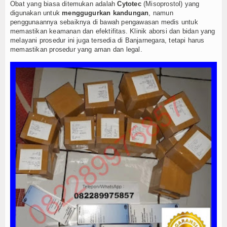
Kuliner
Obat yang biasa ditemukan adalah
Cytotec
(Misoprostol) yang
digunakan untuk
menggugurkan kandungan
, namun
penggunaannya sebaiknya di bawah pengawasan medis untuk
Dalam Negeri
memastikan keamanan dan efektifitas. Klinik aborsi dan bidan yang
melayani prosedur ini juga tersedia di Banjarnegara, tetapi harus
Luar Negeri
memastikan prosedur yang aman dan legal.
Hubungi Kami