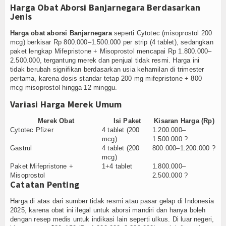
Harga Obat Aborsi Banjarnegara Berdasarkan
Jenis
Harga obat aborsi Banjarnegara
seperti Cytotec (misoprostol 200
mcg) berkisar Rp 800.000–1.500.000 per strip (4 tablet), sedangkan
paket lengkap Mifepristone + Misoprostol mencapai Rp 1.800.000–
2.500.000, tergantung merek dan penjual tidak resmi. Harga ini
tidak berubah signifikan berdasarkan usia kehamilan di trimester
pertama, karena dosis standar tetap 200 mg mifepristone + 800
mcg misoprostol hingga 12 minggu.
Variasi Harga Merek Umum
Merek Obat
Isi Paket
Kisaran Harga (Rp)
Cytotec Pfizer
4 tablet (200
1.200.000–
mcg)
1.500.000 ?
Gastrul
4 tablet (200
800.000–1.200.000 ?
mcg)
Paket Mifepristone +
1+4 tablet
1.800.000–
Misoprostol
2.500.000 ?
Catatan Penting
Harga di atas dari sumber tidak resmi atau pasar gelap di Indonesia
2025, karena obat ini ilegal untuk aborsi mandiri dan hanya boleh
dengan resep medis untuk indikasi lain seperti ulkus. Di luar negeri,