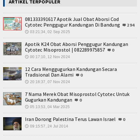
ARTIKEL TERPOPULER
081333391617 Apotik Jual Obat Aborsi Cod
Cytotec Penggugur Kandungan Di Bandung
294
03:21:34, 02 Sep 2025
🕔
Apotik K24 Obat Aborsi Penggugur Kandungan
Cytotec Misoprostol | 082289975857
0
00:17:10, 12 Nov 2024
🕔
12 Cara Menggugurkan Kandungan Secara
Tradisional Dan Alami
0
20:16:37, 07 Nov 2024
🕔
7 Nama Merek Obat Misoprostol Cytotec Untuk
Gugurkan Kandungan
0
05:13:53, 04 Mar 2025
🕔
Iran Dorong Palestina Terus Lawan Israel
0
09:15:57, 24 Jul 2014
🕔