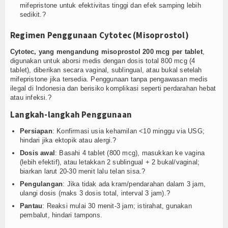
mifepristone untuk efektivitas tinggi dan efek samping lebih
sedikit.?
Regimen Penggunaan Cytotec (Misoprostol)
Cytotec, yang mengandung misoprostol 200 mcg per tablet
,
digunakan untuk aborsi medis dengan dosis total 800 mcg (4
tablet), diberikan secara vaginal, sublingual, atau bukal setelah
mifepristone jika tersedia. Penggunaan tanpa pengawasan medis
ilegal di Indonesia dan berisiko komplikasi seperti perdarahan hebat
atau infeksi.?
Langkah-langkah Penggunaan
Persiapan
: Konfirmasi usia kehamilan <10 minggu via USG;
hindari jika ektopik atau alergi.?
Dosis awal
: Basahi 4 tablet (800 mcg), masukkan ke vagina
(lebih efektif), atau letakkan 2 sublingual + 2 bukal/vaginal;
biarkan larut 20-30 menit lalu telan sisa.?
Pengulangan
: Jika tidak ada kram/pendarahan dalam 3 jam,
ulangi dosis (maks 3 dosis total, interval 3 jam).?
Pantau
: Reaksi mulai 30 menit-3 jam; istirahat, gunakan
pembalut, hindari tampons.