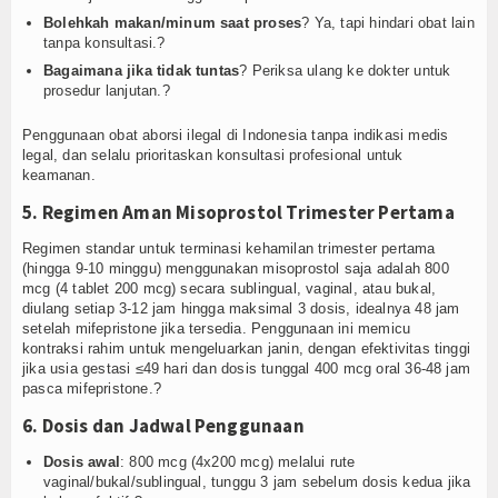
Bolehkah makan/minum saat proses
? Ya, tapi hindari obat lain
tanpa konsultasi.?
Bagaimana jika tidak tuntas
? Periksa ulang ke dokter untuk
prosedur lanjutan.?
Penggunaan obat aborsi ilegal di Indonesia tanpa indikasi medis
legal, dan selalu prioritaskan konsultasi profesional untuk
keamanan.
5. Regimen Aman Misoprostol Trimester Pertama
Regimen standar untuk terminasi kehamilan trimester pertama
(hingga 9-10 minggu) menggunakan misoprostol saja adalah 800
mcg (4 tablet 200 mcg) secara sublingual, vaginal, atau bukal,
diulang setiap 3-12 jam hingga maksimal 3 dosis, idealnya 48 jam
setelah mifepristone jika tersedia. Penggunaan ini memicu
kontraksi rahim untuk mengeluarkan janin, dengan efektivitas tinggi
jika usia gestasi ≤49 hari dan dosis tunggal 400 mcg oral 36-48 jam
pasca mifepristone.?
6. Dosis dan Jadwal Penggunaan
Dosis awal
: 800 mcg (4x200 mcg) melalui rute
vaginal/bukal/sublingual, tunggu 3 jam sebelum dosis kedua jika