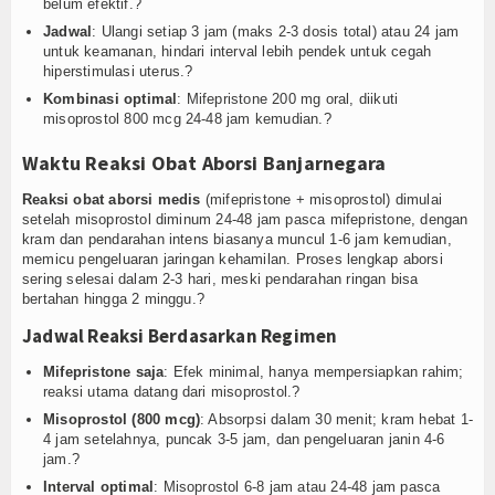
belum efektif.?
Jadwal
: Ulangi setiap 3 jam (maks 2-3 dosis total) atau 24 jam
untuk keamanan, hindari interval lebih pendek untuk cegah
hiperstimulasi uterus.?
Kombinasi optimal
: Mifepristone 200 mg oral, diikuti
misoprostol 800 mcg 24-48 jam kemudian.?
Waktu Reaksi Obat Aborsi Banjarnegara
Reaksi obat aborsi medis
(mifepristone + misoprostol) dimulai
setelah misoprostol diminum 24-48 jam pasca mifepristone, dengan
kram dan pendarahan intens biasanya muncul 1-6 jam kemudian,
memicu pengeluaran jaringan kehamilan. Proses lengkap aborsi
sering selesai dalam 2-3 hari, meski pendarahan ringan bisa
bertahan hingga 2 minggu.?
Jadwal Reaksi Berdasarkan Regimen
Mifepristone saja
: Efek minimal, hanya mempersiapkan rahim;
reaksi utama datang dari misoprostol.?
Misoprostol (800 mcg)
: Absorpsi dalam 30 menit; kram hebat 1-
4 jam setelahnya, puncak 3-5 jam, dan pengeluaran janin 4-6
jam.?
Interval optimal
: Misoprostol 6-8 jam atau 24-48 jam pasca