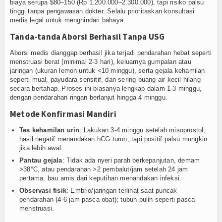
biaya serupa $80–150 (Rp 1.200.000–2.300.000), tapi risiko palsu
tinggi tanpa pengawasan dokter. Selalu prioritaskan konsultasi
medis legal untuk menghindari bahaya.
Tanda-tanda Aborsi Berhasil Tanpa USG
Aborsi medis dianggap berhasil jika terjadi pendarahan hebat seperti
menstruasi berat (minimal 2-3 hari), keluarnya gumpalan atau
jaringan (ukuran lemon untuk <10 minggu), serta gejala kehamilan
seperti mual, payudara sensitif, dan sering buang air kecil hilang
secara bertahap. Proses ini biasanya lengkap dalam 1-3 minggu,
dengan pendarahan ringan berlanjut hingga 4 minggu.
Metode Konfirmasi Mandiri
Tes kehamilan urin
: Lakukan 3-4 minggu setelah misoprostol;
hasil negatif menandakan hCG turun, tapi positif palsu mungkin
jika lebih awal.
Pantau gejala
: Tidak ada nyeri parah berkepanjutan, demam
>38°C, atau pendarahan >2 pembalut/jam setelah 24 jam
pertama; bau amis dari keputihan menandakan infeksi.
Observasi fisik
: Embrio/jaringan terlihat saat puncak
pendarahan (4-6 jam pasca obat); tubuh pulih seperti pasca
menstruasi.