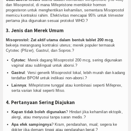
dan Misoprostol, di mana Mifepristone memblokir hormon
progesteron untuk menghentikan kehamilan, sementara Misoprostol
memicu kontraksi rahim. Efektivitas mencapai 95% untuk trimester
pertama jika digunakan sesuai protokol WHO.?
3. Jenis dan Merek Umum
Misoprostol: Zat aktif utama dalam bentuk tablet 200 mcg
,
bekerja merangsang kontraksi uterus; merek populer termasuk
Cytotec (Pfizer), Gastrul, dan Sopros.?
Cytotec
: Merek dagang Misoprostol 200 mcg, sering digunakan
vaginal atau sublingual untuk aborsi.?
Gastrul
: Versi generik Misoprostol lokal, lebih murah dan kadang
terdaftar BPOM untuk indikasi non-aborsi.?
Lainnya
: Mifepristone tunggal atau kombinasi seperti Mifeprex,
serta varian lokal seperti Miso.
4. Pertanyaan Sering Diajukan
Kapan tidak boleh digunakan
? Hindari jika kehamilan ektopik,
alergi, atau menyusui tanpa saran medis.?
Apa efek sampingnya
? Kram, pendarahan, mual; segera ke
dokter jika demam tinggi atau pendarahan berat.?