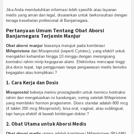
Jika Anda membutuhkan informasi lebih spesifik atau layanan
medis yang aman dan legal, disarankan untuk berkonsultasi dengan
tenaga kesehatan profesional di Banjarnegara.
Pertanyaan Umum Tentang Obat Aborsi
Banjarnegara Terjamin Manjur
Obat aborsi manjur
biasanya merujuk pada kombinasi
Mifepristone
dan Misoprostol (seperti Cytotec), yang efektif untuk
mengakhiri kehamilan hingga 10 minggu dengan merangsang
kontraksi rahim mirip keguguran alami. Efektivitas mencapai tinggi
jika dosis tepat, tapi penggunaan tanpa pengawasan medis berisiko
kegagalan atau komplikasi.?
1. Cara Kerja dan Dosis
Misoprostol
bekerja meniru prostaglandin untuk memicu kontraksi
rahim dan mengeluarkan isi kandungan, sering setelah Mifepristone
yang memblokir hormon progesteron. Dosis standar adalah 800 mcg
(4 tablet 200 mcg Misoprostol), bisa oral, vaginal, atau sublingual,
tapi hanya efektif di bawah bimbingan dokter.?
2. Obat Utama untuk Aborsi Medis
Obat aborsi medis
utama adalah kombinasi Mifepristone (RU-486)