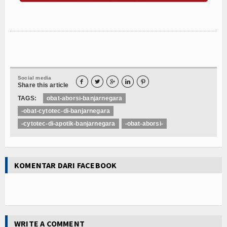
Social media





Share this article
TAGS:
obat-aborsi-banjarnegara
-obat-cytotec-di-banjarnegara
-cytotec-di-apotik-banjarnegara
-obat-aborsi-
KOMENTAR DARI FACEBOOK
WRITE A COMMENT