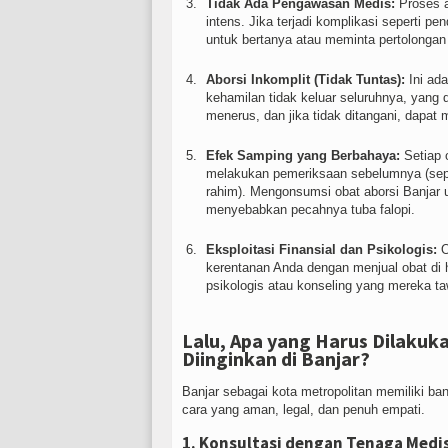
Tidak Ada Pengawasan Medis:
Proses a
intens. Jika terjadi komplikasi seperti pe
untuk bertanya atau meminta pertolonga
Aborsi Inkomplit (Tidak Tuntas):
Ini ada
kehamilan tidak keluar seluruhnya, yang
menerus, dan jika tidak ditangani, dapa
Efek Samping yang Berbahaya:
Setiap 
melakukan pemeriksaan sebelumnya (seper
rahim). Mengonsumsi obat aborsi Banjar 
menyebabkan pecahnya tuba falopi.
Eksploitasi Finansial dan Psikologis:
O
kerentanan Anda dengan menjual obat di h
psikologis atau konseling yang mereka t
Lalu, Apa yang Harus Dilakuk
Diinginkan di Banjar?
Banjar sebagai kota metropolitan memiliki 
cara yang aman, legal, dan penuh empati.
1. Konsultasi dengan Tenaga Medis