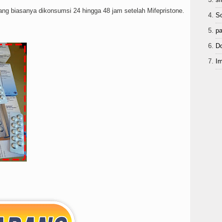
yang biasanya dikonsumsi 24 hingga 48 jam setelah Mifepristone.
So
pa
Do
Im