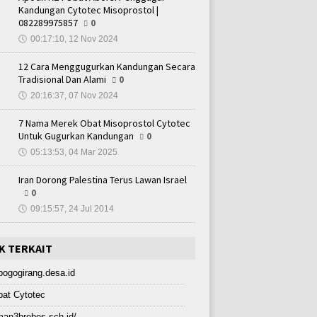
Kandungan Cytotec Misoprostol |
082289975857
0
🕔
00:17:10, 12 Nov 2024
12 Cara Menggugurkan Kandungan Secara
Tradisional Dan Alami
0
🕔
20:16:37, 07 Nov 2024
7 Nama Merek Obat Misoprostol Cytotec
Untuk Gugurkan Kandungan
0
🕔
05:13:53, 04 Mar 2025
Iran Dorong Palestina Terus Lawan Israel
0
🕔
09:15:57, 24 Jul 2014
K TERKAIT
bogogirang.desa.id
at Cytotec
an3brebes.sch.id/