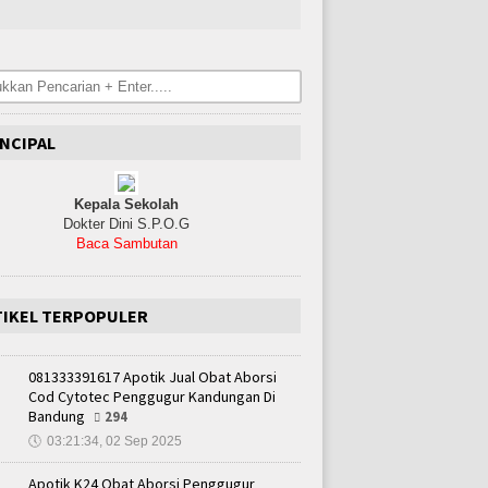
NCIPAL
Kepala Sekolah
Dokter Dini S.P.O.G
Baca Sambutan
TIKEL TERPOPULER
081333391617 Apotik Jual Obat Aborsi
Cod Cytotec Penggugur Kandungan Di
Bandung
294
🕔
03:21:34, 02 Sep 2025
Apotik K24 Obat Aborsi Penggugur