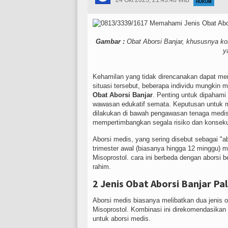
24 Okt 2025, 21:43:40 WIB
HUKUM
Gambar :
Obat Aborsi Banjar, khususnya kom
y
Kehamilan yang tidak direncanakan dapat me
situasi tersebut, beberapa individu mungki
Obat Aborsi Banjar
. Penting untuk dipahami
wawasan edukatif semata. Keputusan untuk m
dilakukan di bawah pengawasan tenaga medis 
mempertimbangkan segala risiko dan konsek
Aborsi medis, yang sering disebut sebagai "a
trimester awal (biasanya hingga 12 minggu) 
Misoprostol. cara ini berbeda dengan aborsi b
rahim.
2 Jenis Obat Aborsi Banjar P
Aborsi medis biasanya melibatkan dua jenis o
Misoprostol. Kombinasi ini direkomendasika
untuk aborsi medis.