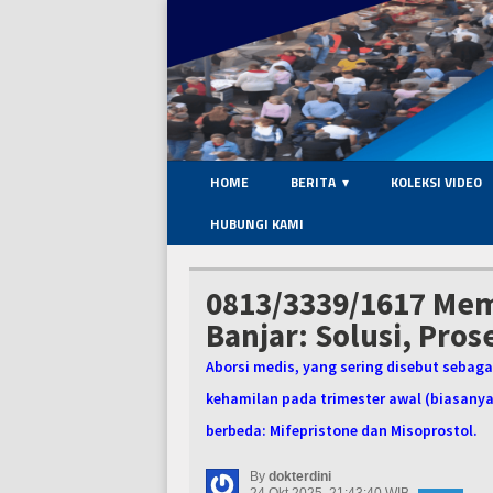
HOME
BERITA
KOLEKSI VIDEO
HUBUNGI KAMI
0813/3339/1617 Mem
Banjar: Solusi, Pro
Aborsi medis, yang sering disebut sebagai
kehamilan pada trimester awal (biasany
berbeda: Mifepristone dan Misoprostol.
By
dokterdini