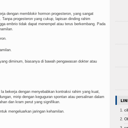
ekerja dengan memblokir hormon progesteron, yang sangat
 Tanpa progesteron yang cukup, lapisan dinding rahim
ngga embrio tidak dapat menempel atau terus berkembang. Pada
hamilan.
ron.
amilan.
a yang diminum, biasanya di bawah pengawasan dokter atau
. Ia bekerja dengan menyebabkan kontraksi rahim yang kuat,
ngan, mirip dengan keguguran spontan atau persalinan dalam
LIN
rahan dan kram perut yang signifikan.
ci
ntuk mengeluarkan jaringan kehamilan.
Ob
sm