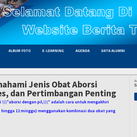
ALBUM FOTO
E-LEARNING
AGENDA
DATA ALUMNI
ahami Jenis Obat Aborsi
S
S
ses, dan Pertimbangan Penting
 \\\"aborsi dengan pil,\\\" adalah cara untuk mengakhiri
a hingga 12 minggu) menggunakan kombinasi dua obat yang