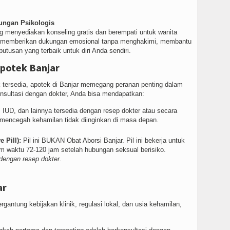
ungan Psikologis
g menyediakan konseling gratis dan berempati untuk wanita
at memberikan dukungan emosional tanpa menghakimi, membantu
usan yang terbaik untuk diri Anda sendiri.
 Apotek Banjar
 tersedia, apotek di Banjar memegang peranan penting dalam
onsultasi dengan dokter, Anda bisa mendapatkan:
IUD, dan lainnya tersedia dengan resep dokter atau secara
uk mencegah kehamilan tidak diinginkan di masa depan.
 Pill):
Pil ini BUKAN Obat Aborsi Banjar. Pil ini bekerja untuk
m waktu 72-120 jam setelah hubungan seksual berisiko.
dengan resep dokter
.
ar
ergantung kebijakan klinik, regulasi lokal, dan usia kehamilan,