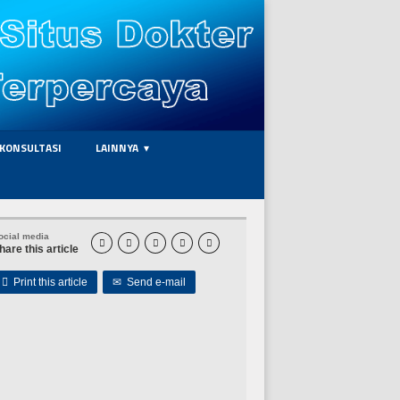
KONSULTASI
LAINNYA
ocial media





hare this article

Print this article
✉
Send e-mail