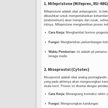
1. Mifepristone (Mifeprex, RU-486)
Mifepristone adalah obat antiprogestin. Ia b
dibutuhkan untuk mempertahankan kehamilan.
(endometrium) akan menipis dan rusak, sehi
intinya, Mifepristone menghentikan proses ke
Cara Kerja:
Menghambat hormon progeste
Fungsi:
Menghentikan perkembangan keh
Waktu Pemberian:
Ini adalah pil pertam
tenaga medis.
2. Misoprostol (Cytotec)
Misoprostol adalah obat analog prostaglandin
yang pada akhirnya akan mengosongkan kandu
skala kecil. Proses ini disertai dengan penda
Cara Kerja:
Merangsang kontraksi rahim u
Fungsi:
Mengosongkan kandungan.