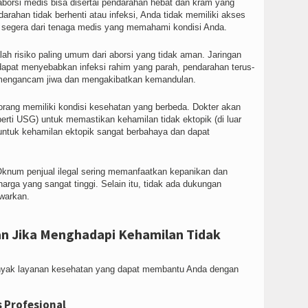
borsi medis bisa disertai pendarahan hebat dan kram yang
ndarahan tidak berhenti atau infeksi, Anda tidak memiliki akses
n segera dari tenaga medis yang memahami kondisi Anda.
lah risiko paling umum dari aborsi yang tidak aman. Jaringan
 dapat menyebabkan infeksi rahim yang parah, pendarahan terus-
t mengancam jiwa dan mengakibatkan kemandulan.
orang memiliki kondisi kesehatan yang berbeda. Dokter akan
ti USG) untuk memastikan kehamilan tidak ektopik (di luar
untuk kehamilan ektopik sangat berbahaya dan dapat
knum penjual ilegal sering memanfaatkan kepanikan dan
arga yang sangat tinggi. Selain itu, tidak ada dukungan
awarkan.
an Jika Menghadapi Kehamilan Tidak
banyak layanan kesehatan yang dapat membantu Anda dengan
 Profesional