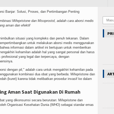
binasi Mifepristone dan Misoprostol, adalah cara aborsi medis
ang aman dan efektif
PRI
nimbulkan situasi yang kompleks dan penuh tekanan. Dalam
n mempertimbangkan untuk melakukan aborsi medis menggunakan
 bahwa informasi dalam artikel ini bertujuan untuk memberikan
engakhiri kehamilan adalah hal yang sangat personal dan harus
profesional yang legal dan terpercaya, dengan
uensinya.
borsi dengan pil," adalah cara untuk mengakhiri kehamilan pada
AR
menggunakan kombinasi dua obat yang berbeda: Mifepristone dan
edah (kuret) karena tidak melibatkan prosedur invasif ke dalam
aling Aman Saat Digunakan Di Rumah
bat yang dikonsumsi secara berurutan: Mifepristone dan
n oleh Organisasi Kesehatan Dunia (WHO) sebagai standar emas